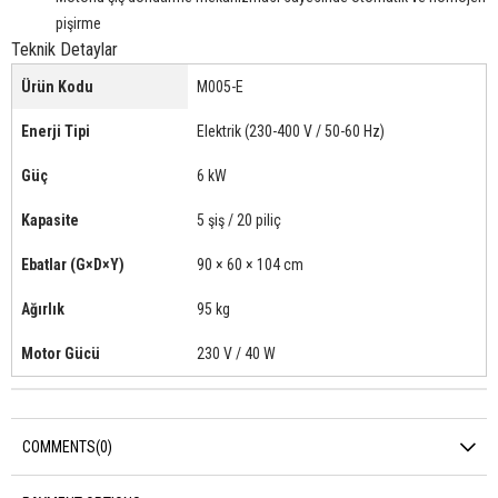
pişirme
Teknik Detaylar
Ürün Kodu
M005-E
Enerji Tipi
Elektrik (230-400 V / 50-60 Hz)
Güç
6 kW
Kapasite
5 şiş / 20 piliç
Ebatlar (G×D×Y)
90 × 60 × 104 cm
Ağırlık
95 kg
Motor Gücü
230 V / 40 W
COMMENTS
(0)