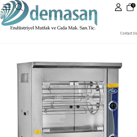
0
Pimak M005-E Elektrikli SetÜstü Tamburlu Piliç Makinesi
Contact Us