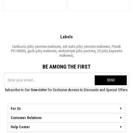
Labels
tamburlu piliç çevirme makinesi
,
set üstü piliç çevirme makinesi
,
Pimak
PI1/M005
,
gazlı piliç makinesi
,
endüstriyel piliç çevirme
,
20 piliç kapasite
makinesi
,
BE AMONG THE FIRST
SEND
Subscribe to Our Newsletter for Exclusive Access to Discounts and Special Offers.
For Us
Customer Relations
Help Center