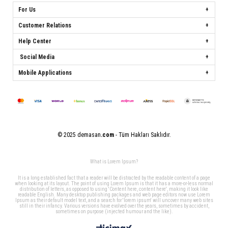
For Us
Customer Relations
Help Center
Social Media
Mobile Applications
© 2025 demasan
.com
- Tüm Hakları Saklıdır.
What is Lorem Ipsum?
It is a long established fact that a reader will be distracted by the readable content of a page
when looking at its layout. The point of using Lorem Ipsum is that it has a more-or-less normal
distribution of letters, as opposed to using 'Content here, content here', making it look like
readable English. Many desktop publishing packages and web page editors now use Lorem
Ipsum as their default model text, and a search for 'lorem ipsum' will uncover many web sites
still in their infancy. Various versions have evolved over the years, sometimes by accident,
sometimes on purpose (injected humour and the like).