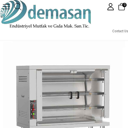
0
Pimak M003R Radyanlı Piliç Çevirme Makinesi
Contact Us