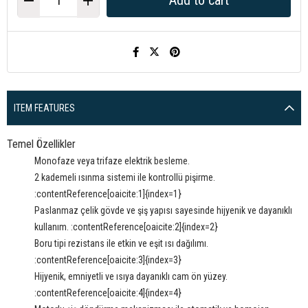
ITEM FEATURES
Temel Özellikler
Monofaze veya trifaze elektrik besleme.
2 kademeli ısınma sistemi ile kontrollü pişirme.
:contentReference[oaicite:1]{index=1}
Paslanmaz çelik gövde ve şiş yapısı sayesinde hijyenik ve dayanıklı
kullanım. :contentReference[oaicite:2]{index=2}
Boru tipi rezistans ile etkin ve eşit ısı dağılımı.
:contentReference[oaicite:3]{index=3}
Hijyenik, emniyetli ve ısıya dayanıklı cam ön yüzey.
:contentReference[oaicite:4]{index=4}