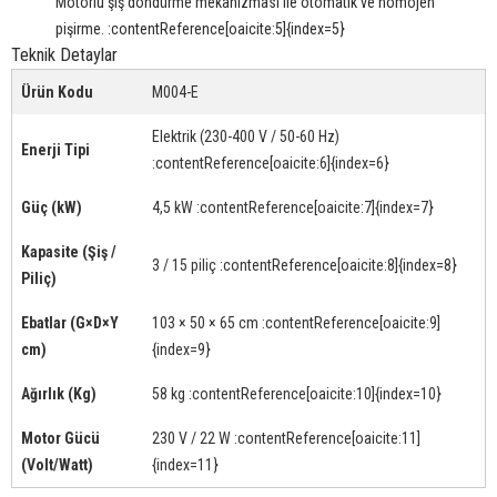
Motorlu şiş döndürme mekanizması ile otomatik ve homojen
pişirme. :contentReference[oaicite:5]{index=5}
Teknik Detaylar
Ürün Kodu
M004-E
Elektrik (230-400 V / 50-60 Hz)
Enerji Tipi
:contentReference[oaicite:6]{index=6}
Güç (kW)
4,5 kW :contentReference[oaicite:7]{index=7}
Kapasite (Şiş /
3 / 15 piliç :contentReference[oaicite:8]{index=8}
Piliç)
Ebatlar (G×D×Y
103 × 50 × 65 cm :contentReference[oaicite:9]
cm)
{index=9}
Ağırlık (Kg)
58 kg :contentReference[oaicite:10]{index=10}
Motor Gücü
230 V / 22 W :contentReference[oaicite:11]
(Volt/Watt)
{index=11}