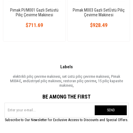
Pimak PI/M001 Gazlı Setüstü
Pimak M003 Gazlı SetÜstü Piliç
Piliç Çevirme Makinesi
Çevirme Makinesi
$711.69
$928.49
Labels
elektrikli piliç çevirme makinesi
,
set üstü piliç çevirme makinesi
,
Pimak
M004-E
,
endüstriyel piliç makinesi
,
restoran piliç çevirme
,
15 piliç kapasite
makinesi
,
BE AMONG THE FIRST
SEND
Subscribe to Our Newsletter for Exclusive Access to Discounts and Special Offers.