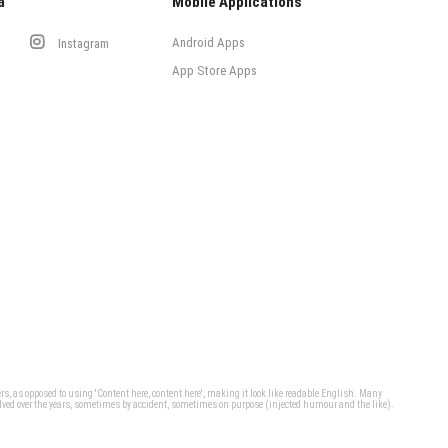
a
Mobile Applications
Android Apps
Instagram
App Store Apps
ters, as opposed to using 'Content here, content here', making it look like readable English. Many
olved over the years, sometimes by accident, sometimes on purpose (injected humour and the like).