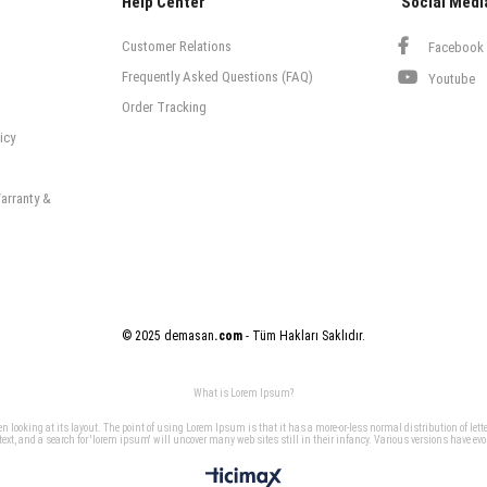
Help Center
Social Medi
Customer Relations
Facebook
Frequently Asked Questions (FAQ)
Youtube
Order Tracking
icy
arranty &
© 2025 demasan
.com
- Tüm Hakları Saklıdır.
What is Lorem Ipsum?
when looking at its layout. The point of using Lorem Ipsum is that it has a more-or-less normal distribution of let
, and a search for 'lorem ipsum' will uncover many web sites still in their infancy. Various versions have ev