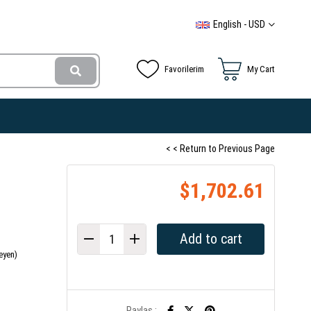
English - USD
Favorilerim
My Cart
< < Return to Previous Page
$1,702.61
eyen)
Paylaş :