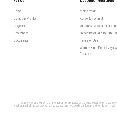
For Us
Customer Relations
Home
Membership
Company Profile
Kargo & Teslimat
Projects
Our Bank Account Numbers
Referances
Cancellation and Return Pol
Documents
Terms of Use
Warranty and Period veya W
Duration
It is a long established fact that a reader will be distracted by the readable content of a page 
desktop publishing packages and web page editors now use Lorem Ipsum as their default model text