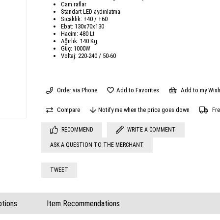
Cam raflar
Standart LED aydınlatma
Sıcaklık: +40 / +60
Ebat: 130x70x130
Hacim: 480 Lt
Ağırlık: 140 Kg
Güç: 1000W
Voltaj: 220-240 / 50-60
Order via Phone
Add to Favorites
Add to my Wish
Compare
Notify me when the price goes down
Fre
RECOMMEND
WRITE A COMMENT
ASK A QUESTION TO THE MERCHANT
TWEET
tions
Item Recommendations