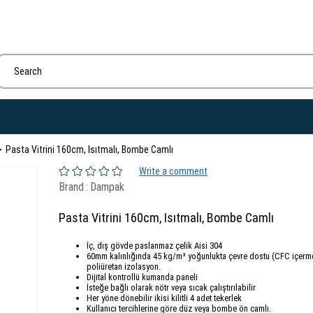
Pasta Vitrini 160cm, Isıtmalı, Bombe Camlı
Write a comment
Brand
:
Dampak
Pasta Vitrini 160cm, Isıtmalı, Bombe Camlı
İç, dış gövde paslanmaz çelik Aisi 304
60mm kalınlığında 45 kg/m³ yoğunlukta çevre dostu (CFC içerm
poliüretan izolasyon.
Dijital kontrollü kumanda paneli
İsteğe bağlı olarak nötr veya sıcak çalıştırılabilir
Her yöne dönebilir ikisi kilitli 4 adet tekerlek
Kullanıcı tercihlerine göre düz veya bombe ön camlı.