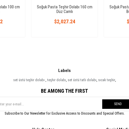
olabı 100 cm
Soğuk Pasta Teşhir Dolabı 160 cm
Soğuk Pasta
ı
Düz Camlı
B
72
$2,027.24
$
Labels
set üstü teşhir dolabı
,
teşhir dolabı
,
set üstü tatlı dolabı
,
sıcak teşhir
,
BE AMONG THE FIRST
SEND
Subscribe to Our Newsletter for Exclusive Access to Discounts and Special Offers.