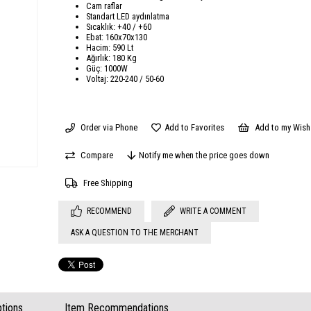
Cam raflar
Standart LED aydınlatma
Sıcaklık: +40 / +60
Ebat: 160x70x130
Hacim: 590 Lt
Ağırlık: 180 Kg
Güç: 1000W
Voltaj: 220-240 / 50-60
Order via Phone
Add to Favorites
Add to my Wish 
Compare
Notify me when the price goes down
Free Shipping
RECOMMEND
WRITE A COMMENT
ASK A QUESTION TO THE MERCHANT
tions
Item Recommendations