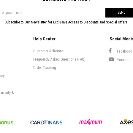
SEND
Subscribe to Our Newsletter for Exclusive Access to Discounts and Special Offers.
Help Center
Social Medi
Customer Relations
Facebook
Frequently Asked Questions (FAQ)
Youtube
s
Order Tracking
icy
arranty &