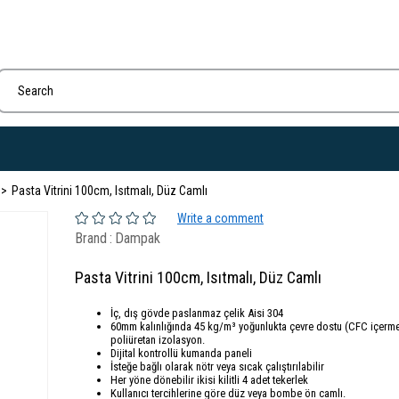
Pasta Vitrini 100cm, Isıtmalı, Düz Camlı
Write a comment
Brand
:
Dampak
Pasta Vitrini 100cm, Isıtmalı, Düz Camlı
İç, dış gövde paslanmaz çelik Aisi 304
60mm kalınlığında 45 kg/m³ yoğunlukta çevre dostu (CFC içerm
poliüretan izolasyon.
Dijital kontrollü kumanda paneli
İsteğe bağlı olarak nötr veya sıcak çalıştırılabilir
Her yöne dönebilir ikisi kilitli 4 adet tekerlek
Kullanıcı tercihlerine göre düz veya bombe ön camlı.