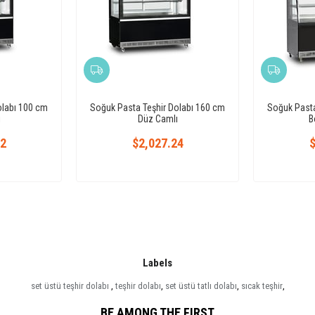
olabı 100 cm
Soğuk Pasta Teşhir Dolabı 160 cm
Soğuk Pasta
ı
Düz Camlı
B
72
$2,027.24
$
Labels
set üstü teşhir dolabı
,
teşhir dolabı
,
set üstü tatlı dolabı
,
sıcak teşhir
,
BE AMONG THE FIRST