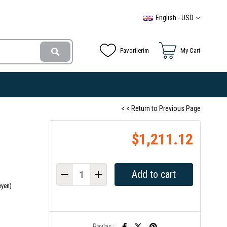
English - USD
Favorilerim
My Cart
< < Return to Previous Page
$1,211.12
eyen)
Paylaş :