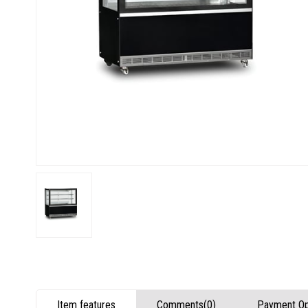
Item features
Comments
(0)
Payment Op