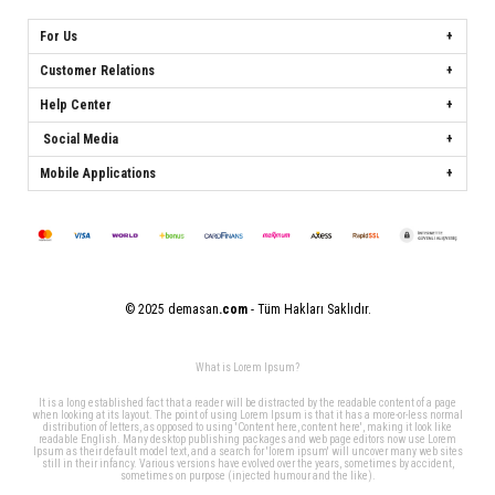
For Us
Customer Relations
Help Center
Social Media
Mobile Applications
© 2025 demasan
.com
- Tüm Hakları Saklıdır.
What is Lorem Ipsum?
It is a long established fact that a reader will be distracted by the readable content of a page
when looking at its layout. The point of using Lorem Ipsum is that it has a more-or-less normal
distribution of letters, as opposed to using 'Content here, content here', making it look like
readable English. Many desktop publishing packages and web page editors now use Lorem
Ipsum as their default model text, and a search for 'lorem ipsum' will uncover many web sites
still in their infancy. Various versions have evolved over the years, sometimes by accident,
sometimes on purpose (injected humour and the like).