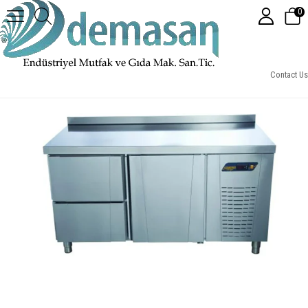
0
Ndustrio Tezgah Tipi Tek Kapılı - 2 Çekmeceli Snack Derin Dondurucu
Contact Us