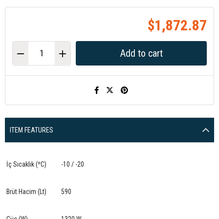
$1,872.87
ITEM FEATURES
İç Sıcaklık (ºC)
-10 / -20
Brüt Hacim (Lt)
590
Güç (W)
1320 W