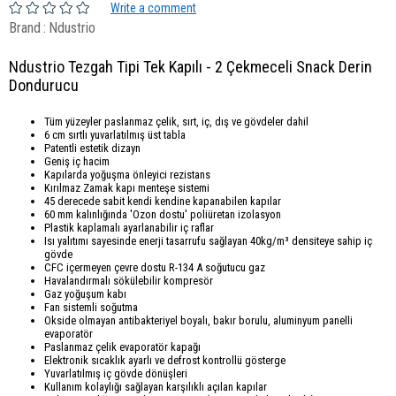
Write a comment
Brand
:
Ndustrio
Ndustrio Tezgah Tipi Tek Kapılı - 2 Çekmeceli Snack Derin
Dondurucu
Tüm yüzeyler paslanmaz çelik, sırt, iç, dış ve gövdeler dahil
6 cm sırtlı yuvarlatılmış üst tabla
Patentli estetik dizayn
Geniş iç hacim
Kapılarda yoğuşma önleyici rezistans
Kırılmaz Zamak kapı menteşe sistemi
45 derecede sabit kendi kendine kapanabilen kapılar
60 mm kalınlığında 'Ozon dostu' poliüretan izolasyon
Plastik kaplamalı ayarlanabilir iç raflar
Isı yalıtımı sayesinde enerji tasarrufu sağlayan 40kg/m³ densiteye sahip iç
gövde
CFC içermeyen çevre dostu R-134 A soğutucu gaz
Havalandırmalı sökülebilir kompresör
Gaz yoğuşum kabı
Fan sistemli soğutma
Okside olmayan antibakteriyel boyalı, bakır borulu, aluminyum panelli
evaporatör
Paslanmaz çelik evaporatör kapağı
Elektronik sıcaklık ayarlı ve defrost kontrollü gösterge
Yuvarlatılmış iç gövde dönüşleri
Kullanım kolaylığı sağlayan karşılıklı açılan kapılar