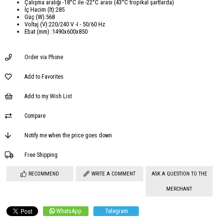
Çalışma aralığı -18°C ile -22°C arası (43°C tropikal şartlarda)
İç Hacim (lt):285
Güç (W):568
Voltaj (V):220/240 V -I - 50/60 Hz
Ebat (mm) :1490x600x850
Order via Phone
Add to Favorites
Add to my Wish List
Compare
Notify me when the price goes down
Free Shipping
RECOMMEND
WRITE A COMMENT
ASK A QUESTION TO THE
MERCHANT
WhatsApp
Telegram