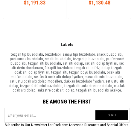
$1,191.83
$1,180.48
Labels
tezgah tip buzdolabı
,
buzdolabı
,
sanayi tipi buzdolabı
,
snack buzdolabı
,
paslanmaz buzdolabı
,
setaltı buzdolabı
,
tezgahtip buzdolabı
,
profesyonel
buzdolabı
,
tezgah altı buzdolabı
,
set altı dolap
,
set altı dolap fiyatları
,
set
altı derin dondurucu
,
3 kapili buzdolabı
,
tezgah altı difriz
,
dolap tezgah
,
ocak altı dolap fiyatları
,
tezgah altı
,
tezgah boyu buzdolabı
,
ocak altı
mutfak dolabı
,
set üstü ocak altı dolap fiyatları
,
masa altı mini buzdolabı
,
set üstü ocak altı dolap modelleri
,
dükkan buzdolabı fiyatları
,
set üstü altı
dolap
,
tezgah üstü mini buzdolabı
,
tezgah altı ankastre fırın dolabı
,
mutfak
ocak altı dolap
,
ankastre ocak altı dolap
,
tezgah altı buzdolabı akakçe
,
BE AMONG THE FIRST
SEND
Subscribe to Our Newsletter for Exclusive Access to Discounts and Special Offers.