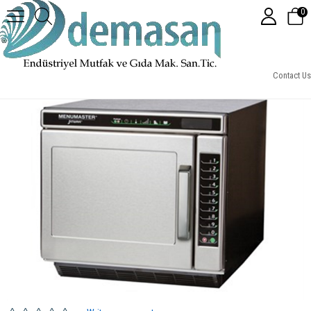
0
Menumaster Hızlı Pişirme Fırını Jet519v2 Modeli (Katalizörlü)
Contact Us