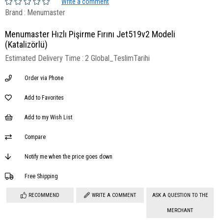
Write a comment
Brand
:
Menumaster
Menumaster Hızlı Pişirme Fırını Jet519v2 Modeli
(Katalizörlü)
Estimated Delivery Time
:
2 Global_TeslimTarihi
Order via Phone
Add to Favorites
Add to my Wish List
Compare
Notify me when the price goes down
Free Shipping
RECOMMEND
WRITE A COMMENT
ASK A QUESTION TO THE
MERCHANT