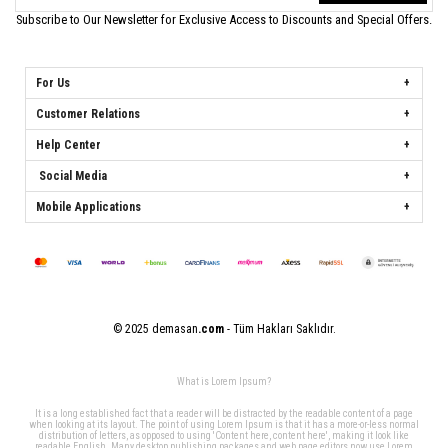
Subscribe to Our Newsletter for Exclusive Access to Discounts and Special Offers.
For Us
Customer Relations
Help Center
Social Media
Mobile Applications
© 2025 demasan
.com
- Tüm Hakları Saklıdır.
What is Lorem Ipsum?
It is a long established fact that a reader will be distracted by the readable content of a page
when looking at its layout. The point of using Lorem Ipsum is that it has a more-or-less normal
distribution of letters, as opposed to using 'Content here, content here', making it look like
readable English. Many desktop publishing packages and web page editors now use Lorem