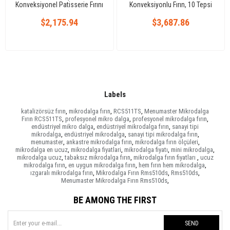
Konveksiyonel Patisserie Fırını
Konveksiyonlu Fırın, 10 Tepsi
Analog
Kapasiteli, Elektrikli
$2,175.94
$3,687.86
Labels
katalizörsüz fırın
,
mikrodalga fırın
,
RCS511TS
,
Menumaster Mikrodalga
Fırın RCS511TS
,
profesyonel mikro dalga
,
profesyonel mikrodalga fırın
,
endüstriyel mikro dalga
,
endüstriyel mikrodalga fırın
,
sanayi tipi
mikrodalga
,
endüstriyel mikrodalga
,
sanayi tipi mikrodalga fırın
,
menumaster
,
ankastre mikrodalga fırın
,
mikrodalga fırın ölçüleri
,
mikrodalga en ucuz
,
mikrodalga fiyatlari
,
mikrodalga fiyatı
,
mini mikrodalga
,
mikrodalga ucuz
,
tabaksız mikrodalga fırın
,
mikrodalga fırın fiyatları
,
ucuz
mikrodalga fırın
,
en uygun mikrodalga fırın
,
hem fırın hem mikrodalga
,
ızgaralı mikrodalga fırın
,
Mikrodalga Fırın Rms510ds
,
Rms510ds
,
Menumaster Mikrodalga Fırın Rms510ds
,
BE AMONG THE FIRST
SEND