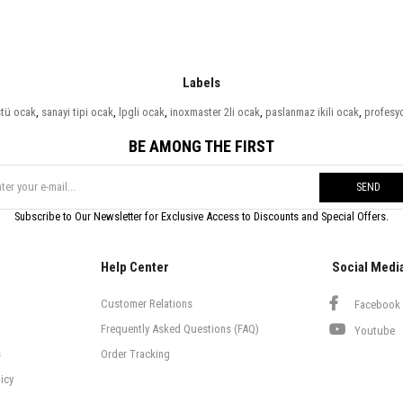
Labels
üstü ocak
,
sanayi tipi ocak
,
lpgli ocak
,
inoxmaster 2li ocak
,
paslanmaz ikili ocak
,
profesy
BE AMONG THE FIRST
SEND
Subscribe to Our Newsletter for Exclusive Access to Discounts and Special Offers.
Help Center
Social Medi
Customer Relations
Facebook
Frequently Asked Questions (FAQ)
Youtube
s
Order Tracking
icy