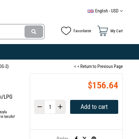
English - USD
Favorilerim
My Cart
OG-2)
< < Return to Previous Page
$156.64
lı/LPG
sıyla
n tercihi!
Paylaş :