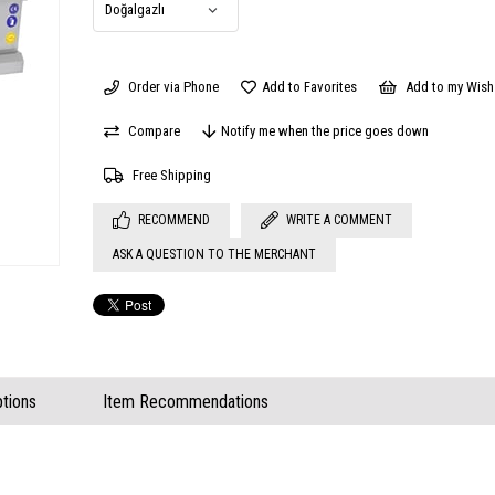
Order via Phone
Add to Favorites
Add to my Wish 
Compare
Notify me when the price goes down
Free Shipping
RECOMMEND
WRITE A COMMENT
ASK A QUESTION TO THE MERCHANT
tions
Item Recommendations