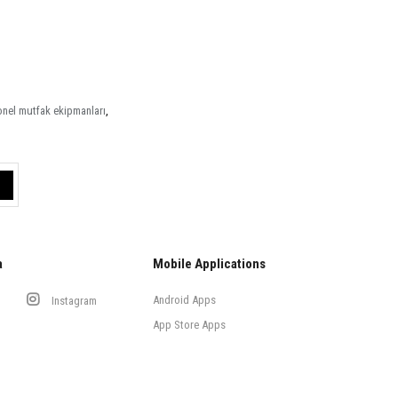
onel mutfak ekipmanları
,
a
Mobile Applications
Android Apps
Instagram
App Store Apps