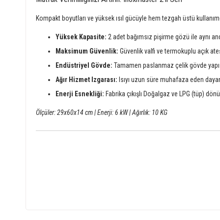
Kompakt boyutları ve yüksek ısıl gücüyle hem tezgah üstü kullanımda
Yüksek Kapasite:
2 adet bağımsız pişirme gözü ile aynı and
Maksimum Güvenlik:
Güvenlik valfi ve termokuplu açık ate
Endüstriyel Gövde:
Tamamen paslanmaz çelik gövde yapısı i
Ağır Hizmet Izgarası:
Isıyı uzun süre muhafaza eden dayanık
Enerji Esnekliği:
Fabrika çıkışlı Doğalgaz ve LPG (tüp) dö
Ölçüler: 29x60x14 cm | Enerji: 6 kW | Ağırlık: 10 KG