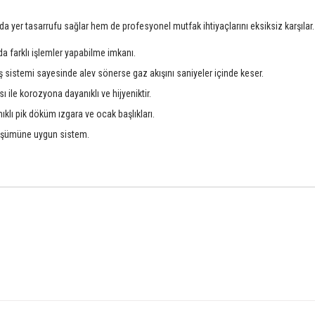
 yer tasarrufu sağlar hem de profesyonel mutfak ihtiyaçlarını eksiksiz karşılar.
a farklı işlemler yapabilme imkanı.
ş sistemi sayesinde alev sönerse gaz akışını saniyeler içinde keser.
le korozyona dayanıklı ve hijyeniktir.
lı pik döküm ızgara ve ocak başlıkları.
nüşümüne uygun sistem.