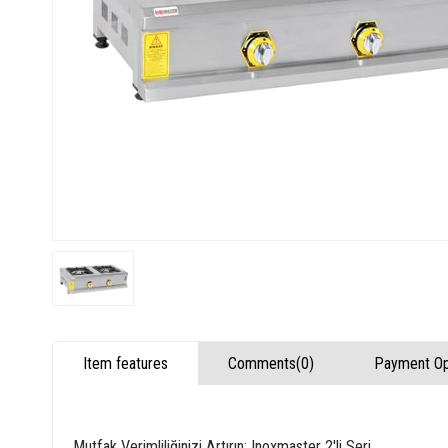
Item features
Comments
(0)
Payment Op
Mutfak Verimliliğinizi Artırın: Inoxmaster 2'li Seri