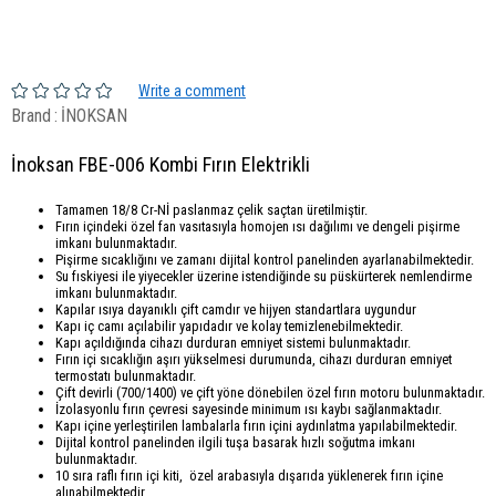
Write a comment
Brand
:
İNOKSAN
İnoksan FBE-006 Kombi Fırın Elektrikli
Tamamen 18/8 Cr-Nİ paslanmaz çelik saçtan üretilmiştir.
Fırın içindeki özel fan vasıtasıyla homojen ısı dağılımı ve dengeli pişirme
imkanı bulunmaktadır.
Pişirme sıcaklığını ve zamanı dijital kontrol panelinden ayarlanabilmektedir.
Su fıskiyesi ile yiyecekler üzerine istendiğinde su püskürterek nemlendirme
imkanı bulunmaktadır.
Kapılar ısıya dayanıklı çift camdır ve hijyen standartlara uygundur
Kapı iç camı açılabilir yapıdadır ve kolay temizlenebilmektedir.
Kapı açıldığında cihazı durduran emniyet sistemi bulunmaktadır.
Fırın içi sıcaklığın aşırı yükselmesi durumunda, cihazı durduran emniyet
termostatı bulunmaktadır.
Çift devirli (700/1400) ve çift yöne dönebilen özel fırın motoru bulunmaktadır.
İzolasyonlu fırın çevresi sayesinde minimum ısı kaybı sağlanmaktadır.
Kapı içine yerleştirilen lambalarla fırın içini aydınlatma yapılabilmektedir.
Dijital kontrol panelinden ilgili tuşa basarak hızlı soğutma imkanı
bulunmaktadır.
10 sıra raflı fırın içi kiti, özel arabasıyla dışarıda yüklenerek fırın içine
alınabilmektedir.