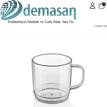
0
Gc04-Polikarbonat Kulplu Bardak 250 ml
Contact Us