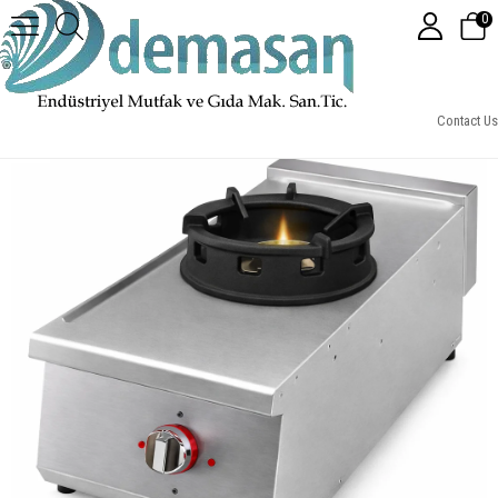
0
Gastrotech GKW9010 Gazlı Wok Ocak 1 Brülörlü 900 Seri
Contact Us