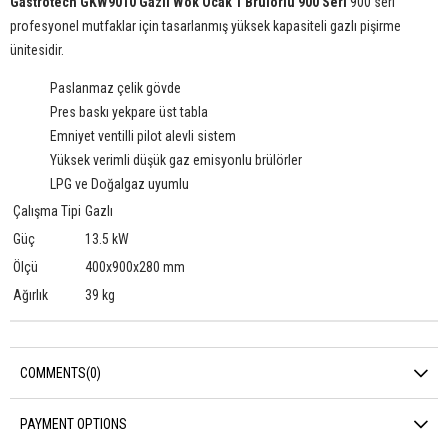
Gastrotech GKW9010 Gazlı Wok Ocak 1 Brülörlü 900 Seri
900 seri
profesyonel mutfaklar için tasarlanmış yüksek kapasiteli gazlı pişirme
ünitesidir.
Paslanmaz çelik gövde
Pres baskı yekpare üst tabla
Emniyet ventilli pilot alevli sistem
Yüksek verimli düşük gaz emisyonlu brülörler
LPG ve Doğalgaz uyumlu
Çalışma Tipi
Gazlı
Güç
13.5 kW
Ölçü
400x900x280 mm
Ağırlık
39 kg
COMMENTS
(0)
PAYMENT OPTIONS