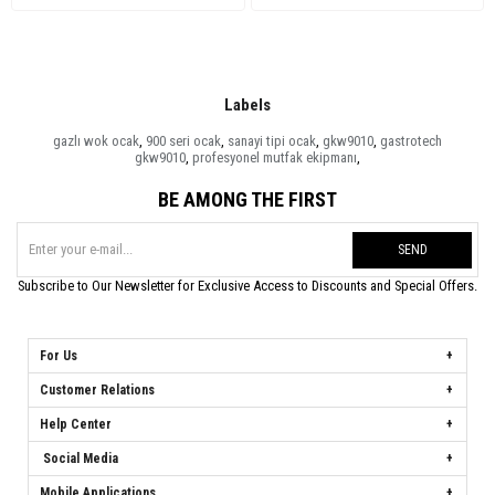
Labels
gazlı wok ocak
,
900 seri ocak
,
sanayi tipi ocak
,
gkw9010
,
gastrotech
gkw9010
,
profesyonel mutfak ekipmanı
,
BE AMONG THE FIRST
SEND
Subscribe to Our Newsletter for Exclusive Access to Discounts and Special Offers.
For Us
Customer Relations
Help Center
Social Media
Mobile Applications