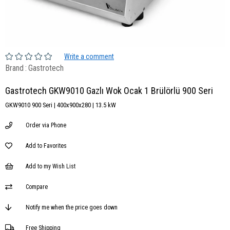
Write a comment
Brand
:
Gastrotech
Gastrotech GKW9010 Gazlı Wok Ocak 1 Brülörlü 900 Seri
GKW9010 900 Seri | 400x900x280 | 13.5 kW
Order via Phone
Add to Favorites
Add to my Wish List
Compare
Notify me when the price goes down
Free Shipping