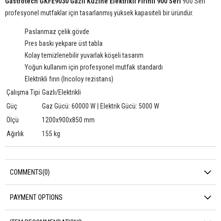
Gastrotech GKFE9030 Gazlı Kuzine Elektrikli Fırınlı 900 Seri
900 Seri
profesyonel mutfaklar için tasarlanmış yüksek kapasiteli bir üründür.
Paslanmaz çelik gövde
Pres baskı yekpare üst tabla
Kolay temizlenebilir yuvarlak köşeli tasarım
Yoğun kullanım için profesyonel mutfak standardı
Elektrikli fırın (Incoloy rezistans)
Çalışma Tipi
Gazlı/Elektrikli
Güç
Gaz Gücü: 60000 W | Elektrik Gücü: 5000 W
Ölçü
1200x900x850 mm
Ağırlık
155 kg
COMMENTS
(0)
PAYMENT OPTIONS