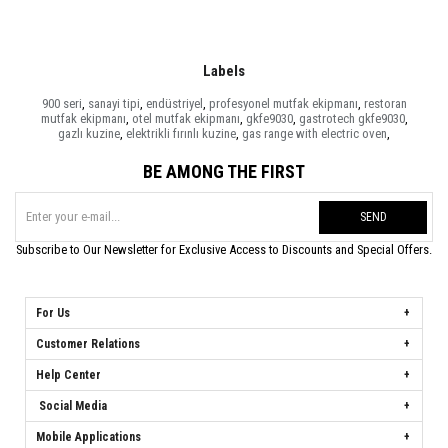
Labels
900 seri
,
sanayi tipi
,
endüstriyel
,
profesyonel mutfak ekipmanı
,
restoran
mutfak ekipmanı
,
otel mutfak ekipmanı
,
gkfe9030
,
gastrotech gkfe9030
,
gazlı kuzine
,
elektrikli fırınlı kuzine
,
gas range with electric oven
,
BE AMONG THE FIRST
SEND
Subscribe to Our Newsletter for Exclusive Access to Discounts and Special Offers.
For Us
Customer Relations
Help Center
Social Media
Mobile Applications