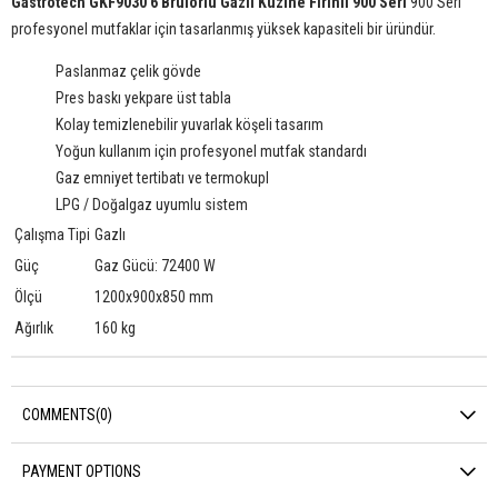
Gastrotech GKF9030 6 Brülörlü Gazlı Kuzine Fırınlı 900 Seri
900 Seri
profesyonel mutfaklar için tasarlanmış yüksek kapasiteli bir üründür.
Paslanmaz çelik gövde
Pres baskı yekpare üst tabla
Kolay temizlenebilir yuvarlak köşeli tasarım
Yoğun kullanım için profesyonel mutfak standardı
Gaz emniyet tertibatı ve termokupl
LPG / Doğalgaz uyumlu sistem
Çalışma Tipi
Gazlı
Güç
Gaz Gücü: 72400 W
Ölçü
1200x900x850 mm
Ağırlık
160 kg
COMMENTS
(0)
PAYMENT OPTIONS