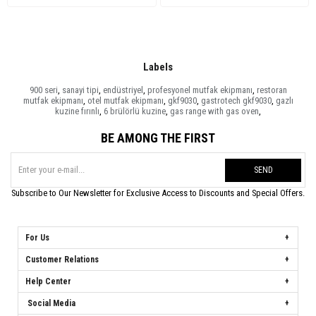
Labels
900 seri
,
sanayi tipi
,
endüstriyel
,
profesyonel mutfak ekipmanı
,
restoran
mutfak ekipmanı
,
otel mutfak ekipmanı
,
gkf9030
,
gastrotech gkf9030
,
gazlı
kuzine fırınlı
,
6 brülörlü kuzine
,
gas range with gas oven
,
BE AMONG THE FIRST
SEND
Subscribe to Our Newsletter for Exclusive Access to Discounts and Special Offers.
For Us
Customer Relations
Help Center
Social Media