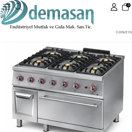
0
Gastrotech GKF9030 6 Brülörlü Gazlı Kuzine Fırınlı 900 Seri
Contact Us