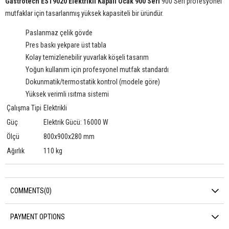
Gastrotech EST9020 Elektrikli Kapalı Ocak 900 Seri
900 Seri profesyonel
mutfaklar için tasarlanmış yüksek kapasiteli bir üründür.
Paslanmaz çelik gövde
Pres baskı yekpare üst tabla
Kolay temizlenebilir yuvarlak köşeli tasarım
Yoğun kullanım için profesyonel mutfak standardı
Dokunmatik/termostatik kontrol (modele göre)
Yüksek verimli ısıtma sistemi
Çalışma Tipi
Elektrikli
Güç
Elektrik Gücü: 16000 W
Ölçü
800x900x280 mm
Ağırlık
110 kg
COMMENTS
(0)
PAYMENT OPTIONS