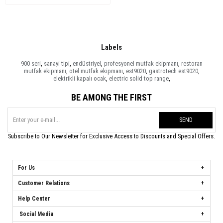
Labels
900 seri
,
sanayi tipi
,
endüstriyel
,
profesyonel mutfak ekipmanı
,
restoran
mutfak ekipmanı
,
otel mutfak ekipmanı
,
est9020
,
gastrotech est9020
,
elektrikli kapalı ocak
,
electric solid top range
,
BE AMONG THE FIRST
SEND
Subscribe to Our Newsletter for Exclusive Access to Discounts and Special Offers.
For Us
Customer Relations
Help Center
Social Media