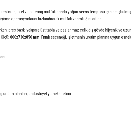
; restoran, otel ve catering mutfaklarında yoğun servis temposu için geliştirilmi
işirme operasyonlarını hızlandırarak mutfak verimliliğini artırır.
en, pres baskı yekpare üst tabla ve paslanmaz çelik dış gövde hijyenik ve uzun ö
. Ölçü:
800x730x850 mm
. Fırınlı seçeneği, işletmenin üretim planına uygun esnek 
banı
g üretim alanları, endüstriyel yemek üretimi.