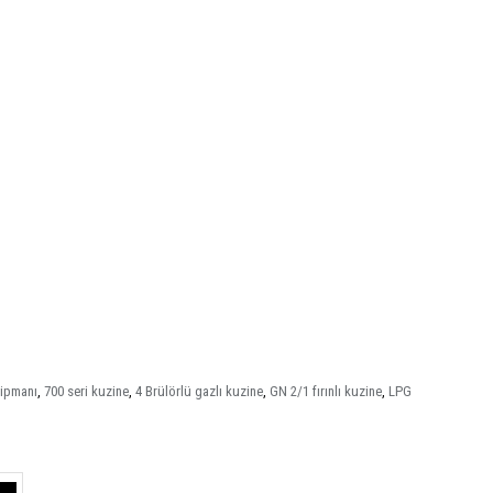
kipmanı
,
700 seri kuzine
,
4 Brülörlü gazlı kuzine
,
GN 2/1 fırınlı kuzine
,
LPG