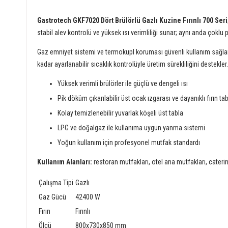
Gastrotech GKF7020 Dört Brülörlü Gazlı Kuzine Fırınlı 700 Seri
stabil alev kontrolü ve yüksek ısı verimliliği sunar; aynı anda çoklu p
Gaz emniyet sistemi ve termokupl koruması güvenli kullanım sağlark
kadar ayarlanabilir sıcaklık kontrolüyle üretim sürekliliğini destekler
Yüksek verimli brülörler ile güçlü ve dengeli ısı
Pik döküm çıkarılabilir üst ocak ızgarası ve dayanıklı fırın ta
Kolay temizlenebilir yuvarlak köşeli üst tabla
LPG ve doğalgaz ile kullanıma uygun yanma sistemi
Yoğun kullanım için profesyonel mutfak standardı
Kullanım Alanları:
restoran mutfakları, otel ana mutfakları, caterin
Çalışma Tipi
Gazlı
Gaz Gücü
42400 W
Fırın
Fırınlı
Ölçü
800x730x850 mm