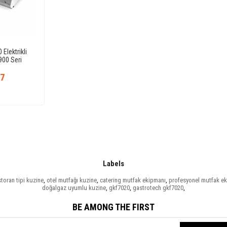
Elektrikli
900 Seri
47
Labels
storan tipi kuzine
,
otel mutfağı kuzine
,
catering mutfak ekipmanı
,
profesyonel mutfak e
doğalgaz uyumlu kuzine
,
gkf7020
,
gastrotech gkf7020
,
BE AMONG THE FIRST