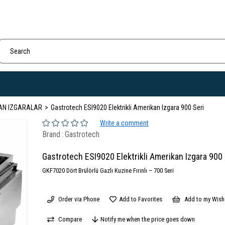
KAN IZGARALAR
Gastrotech ESI9020 Elektrikli Amerikan Izgara 900 Seri
Write a comment
Brand
:
Gastrotech
Gastrotech ESI9020 Elektrikli Amerikan Izgara 900 
GKF7020 Dört Brülörlü Gazlı Kuzine Fırınlı – 700 Seri
Order via Phone
Add to Favorites
Add to my Wish 
Compare
Notify me when the price goes down