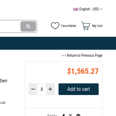
English - USD
Favorilerim
My Cart
< < Return to Previous Page
$1,565.27
Seri
List
Paylaş :