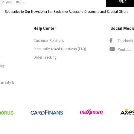
SEND
Subscribe to Our Newsletter for Exclusive Access to Discounts and Special Offers.
Help Center
Social Medi
Customer Relations
Facebook
Frequently Asked Questions (FAQ)
Youtube
s
Order Tracking
icy
arranty &