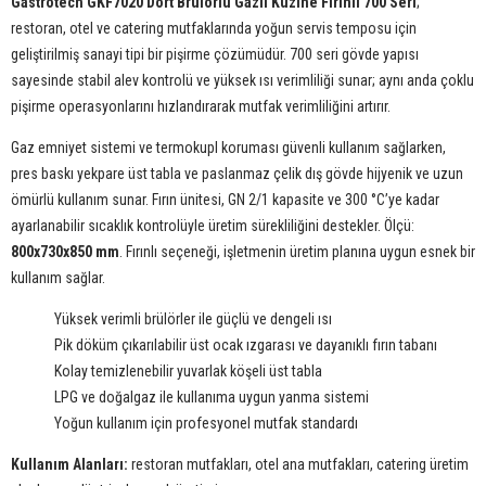
Gastrotech GKF7020 Dört Brülörlü Gazlı Kuzine Fırınlı 700 Seri
;
restoran, otel ve catering mutfaklarında yoğun servis temposu için
geliştirilmiş sanayi tipi bir pişirme çözümüdür. 700 seri gövde yapısı
sayesinde stabil alev kontrolü ve yüksek ısı verimliliği sunar; aynı anda çoklu
pişirme operasyonlarını hızlandırarak mutfak verimliliğini artırır.
Gaz emniyet sistemi ve termokupl koruması güvenli kullanım sağlarken,
pres baskı yekpare üst tabla ve paslanmaz çelik dış gövde hijyenik ve uzun
ömürlü kullanım sunar. Fırın ünitesi, GN 2/1 kapasite ve 300 °C’ye kadar
ayarlanabilir sıcaklık kontrolüyle üretim sürekliliğini destekler. Ölçü:
800x730x850 mm
. Fırınlı seçeneği, işletmenin üretim planına uygun esnek bir
kullanım sağlar.
Yüksek verimli brülörler ile güçlü ve dengeli ısı
Pik döküm çıkarılabilir üst ocak ızgarası ve dayanıklı fırın tabanı
Kolay temizlenebilir yuvarlak köşeli üst tabla
LPG ve doğalgaz ile kullanıma uygun yanma sistemi
Yoğun kullanım için profesyonel mutfak standardı
Kullanım Alanları:
restoran mutfakları, otel ana mutfakları, catering üretim