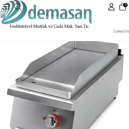
0
Gastrotech EPI9010S Düz Yüzeyli Elektrikli Izgara 900 Seri
Contact Us