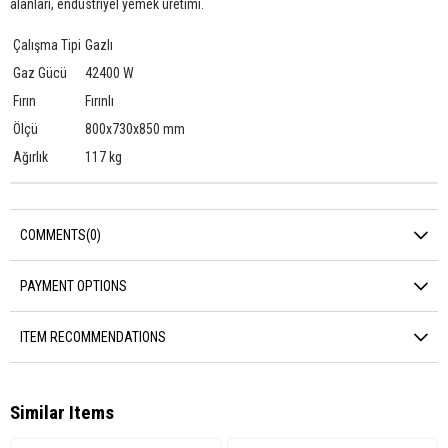
alanları, endüstriyel yemek üretimi.
Çalışma Tipi
Gazlı
Gaz Gücü
42400 W
Fırın
Fırınlı
Ölçü
800x730x850 mm
Ağırlık
117 kg
COMMENTS
(0)
PAYMENT OPTIONS
ITEM RECOMMENDATIONS
Similar Items