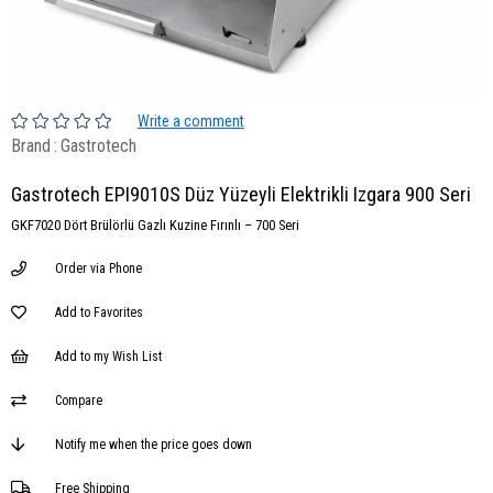
Write a comment
Brand
:
Gastrotech
Gastrotech EPI9010S Düz Yüzeyli Elektrikli Izgara 900 Seri
GKF7020 Dört Brülörlü Gazlı Kuzine Fırınlı – 700 Seri
Order via Phone
Add to Favorites
Add to my Wish List
Compare
Notify me when the price goes down
Free Shipping