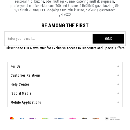
restoran tipi kuzine
,
otel mutfağı kuzine
,
catering mutfak ekipmanı
,
profesyonel mutfak ekipmanı
,
700 seri kuzine
,
4 Brülörlü gazlı kuzine
,
GN
2/1 fırınlı kuzine
,
LPG doğalgaz uyumlu kuzine
,
gkf7020
,
gastrotech
gkf7020
,
BE AMONG THE FIRST
SEND
Subscribe to Our Newsletter for Exclusive Access to Discounts and Special Offers.
For Us
Customer Relations
Help Center
Social Media
Mobile Applications