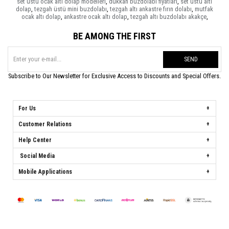
set üstü ocak altı dolap modelleri
,
dükkan buzdolabı fiyatları
,
set üstü altı
dolap
,
tezgah üstü mini buzdolabı
,
tezgah altı ankastre fırın dolabı
,
mutfak
ocak altı dolap
,
ankastre ocak altı dolap
,
tezgah altı buzdolabı akakçe
,
BE AMONG THE FIRST
SEND
Subscribe to Our Newsletter for Exclusive Access to Discounts and Special Offers.
For Us
Customer Relations
Help Center
Social Media
Mobile Applications