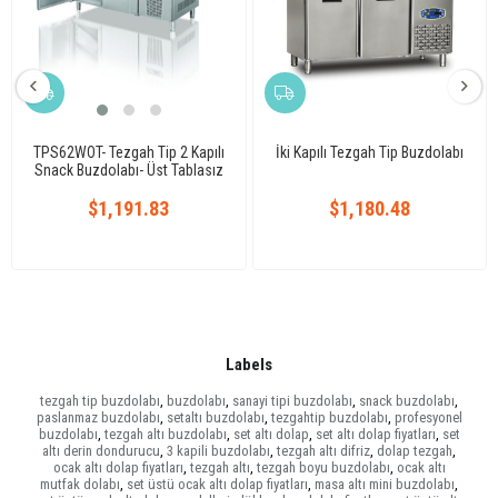
TPS62WOT- Tezgah Tip 2 Kapılı
İki Kapılı Tezgah Tip Buzdolabı
Snack Buzdolabı- Üst Tablasız
$1,191.83
$1,180.48
Labels
tezgah tip buzdolabı
,
buzdolabı
,
sanayi tipi buzdolabı
,
snack buzdolabı
,
paslanmaz buzdolabı
,
setaltı buzdolabı
,
tezgahtip buzdolabı
,
profesyonel
buzdolabı
,
tezgah altı buzdolabı
,
set altı dolap
,
set altı dolap fiyatları
,
set
altı derin dondurucu
,
3 kapili buzdolabı
,
tezgah altı difriz
,
dolap tezgah
,
ocak altı dolap fiyatları
,
tezgah altı
,
tezgah boyu buzdolabı
,
ocak altı
mutfak dolabı
,
set üstü ocak altı dolap fiyatları
,
masa altı mini buzdolabı
,