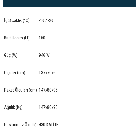
İç Sıcaklık (ºC)
-10 / -20
Brüt Hacim (Lt)
150
Güç (W)
946 W
Ölçüler (cm)
137x70x60
Paket Ölçüleri (cm)
147x80x95
Ağırlık (Kg)
147x80x95
Paslanmaz Özelliği
430 KALİTE