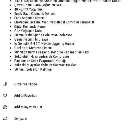
+43°C Dış Ortam ve %65 Nem Ortamına Uygun Yüksek Performanslı Motor
Çevre Dostu R-404 Soğutucu Gaz
40 kg/m3 Yoğunluk
Sıcak Gazlı Otomatik Defrost
Fanlı Soğutma Sistemi
Elektronik Sıcaklık Ayarlı ve Defrost Kontrollü Termostat
Dijital Kumanda Paneli
Gaz Yoğuşum Kabı
50 mm. Kalınlığında Poliüretan İzolasyon
Geniş Hacimli İç Dizayn
İç Genişlik GN 2/1 Küvete Uygun İç Hacim
Özel Kapı Menteşe Sistemi
90° Sabit Durma ve Kendi Kendine Kapanabilen Kapı
Sökülebilir Havalandırmalı Kompresör
Paslanmaz Çelik Evaporatör Kapağı
Yüksekliği Ayarlanabilir Paslanmaz Ayaklar
50 mm. İzolasyon Kalınlığı
Order via Phone
Add to Favorites
Add to my Wish List
Compare