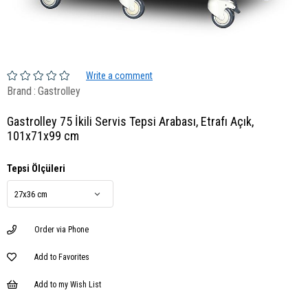
Write a comment
Brand
:
Gastrolley
Gastrolley 75 İkili Servis Tepsi Arabası, Etrafı Açık,
101x71x99 cm
Tepsi Ölçüleri
Order via Phone
Add to Favorites
Add to my Wish List