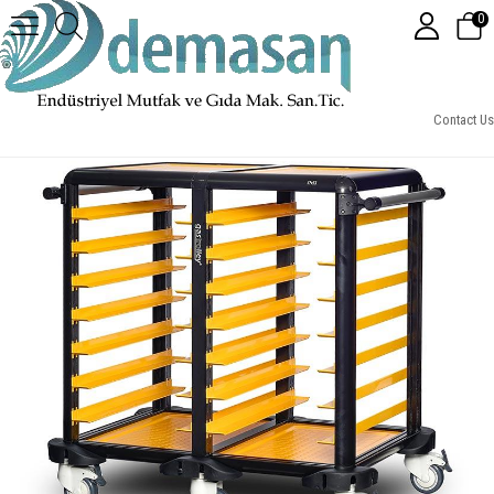
0
Gastrolley 75 İkili Servis Tepsi Arabası, Etrafı Açık, 101x71x99 cm
Contact Us