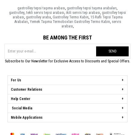
gastrolley tepsi taşıma arabası
,
gastrolley tepsi taşıma arabaları
,
gastrolley
,
tekli servis tepsi arabası
,
ikili servis tep arabası
,
gastrolley tepsi
arabası
,
gastrolley araba
,
Gastrolley Termo Kabin
,
15 Raflı Tepsi Taşıma
Arabaları
,
Yemek Taşıma Termoboxları Gastrolley Termo Kabin
,
servis
arabası
,
BE AMONG THE FIRST
SEND
Subscribe to Our Newsletter for Exclusive Access to Discounts and Special Offers.
For Us
Customer Relations
Help Center
Social Media
Mobile Applications