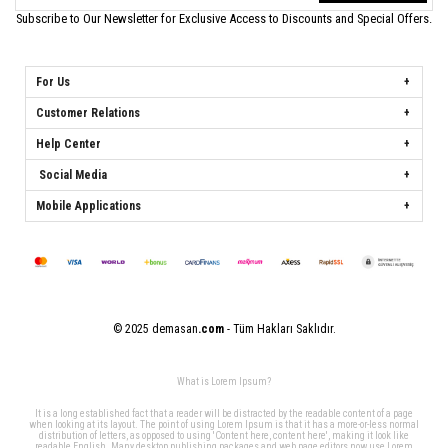
Subscribe to Our Newsletter for Exclusive Access to Discounts and Special Offers.
For Us
Customer Relations
Help Center
Social Media
Mobile Applications
© 2025 demasan
.com
- Tüm Hakları Saklıdır.
What is Lorem Ipsum?
It is a long established fact that a reader will be distracted by the readable content of a page
when looking at its layout. The point of using Lorem Ipsum is that it has a more-or-less normal
distribution of letters, as opposed to using 'Content here, content here', making it look like
readable English. Many desktop publishing packages and web page editors now use Lorem