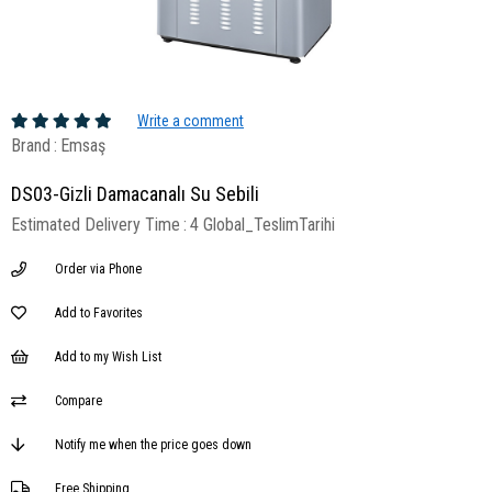
Write a comment
Brand
:
Emsaş
DS03-Gizli Damacanalı Su Sebili
Estimated Delivery Time
:
4 Global_TeslimTarihi
Order via Phone
Add to Favorites
Add to my Wish List
Compare
Notify me when the price goes down
Free Shipping