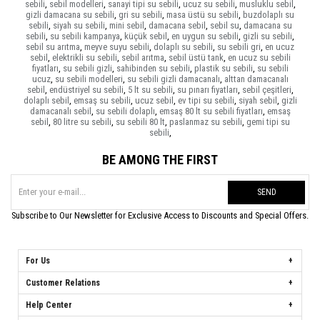
sebili
,
sebil modelleri
,
sanayi tipi su sebili
,
ucuz su sebili
,
musluklu sebil
,
gizli damacana su sebili
,
gri su sebili
,
masa üstü su sebili
,
buzdolaplı su
sebili
,
siyah su sebili
,
mini sebil
,
damacana sebil
,
sebil su
,
damacana su
sebili
,
su sebili kampanya
,
küçük sebil
,
en uygun su sebili
,
gizli su sebili
,
sebil su arıtma
,
meyve suyu sebili
,
dolaplı su sebili
,
su sebili gri
,
en ucuz
sebil
,
elektrikli su sebili
,
sebil arıtma
,
sebil üstü tank
,
en ucuz su sebili
fiyatları
,
su sebili gizli
,
sahibinden su sebili
,
plastik su sebili
,
su sebili
ucuz
,
su sebili modelleri
,
su sebili gizli damacanalı
,
alttan damacanalı
sebil
,
endüstriyel su sebili
,
5 lt su sebili
,
su pınarı fiyatları
,
sebil çeşitleri
,
dolaplı sebil
,
emsaş su sebili
,
ucuz sebil
,
ev tipi su sebili
,
siyah sebil
,
gizli
damacanalı sebil
,
su sebili dolaplı
,
emsaş 80 lt su sebili fiyatları
,
emsaş
sebil
,
80 litre su sebili
,
su sebili 80 lt
,
paslanmaz su sebili
,
gemi tipi su
sebili
,
BE AMONG THE FIRST
SEND
Subscribe to Our Newsletter for Exclusive Access to Discounts and Special Offers.
For Us
Customer Relations
Help Center