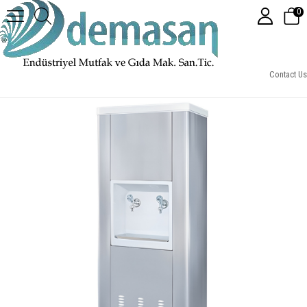
0
DS03-Gizli Damacanalı Su Sebili
Contact Us