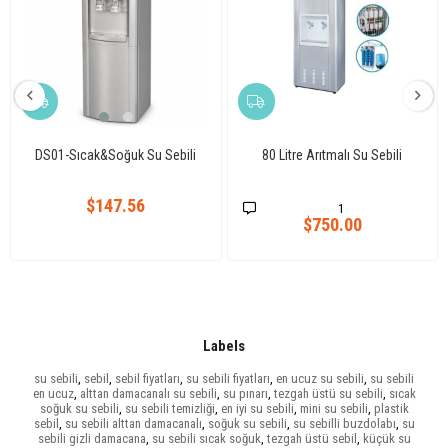
DS01-Sıcak&Soğuk Su Sebili
80 Litre Arıtmalı Su Sebili
$147.56
1
$750.00
Labels
su sebili
,
sebil
,
sebil fiyatları
,
su sebili fiyatları
,
en ucuz su sebili
,
su sebili
en ucuz
,
alttan damacanalı su sebili
,
su pınarı
,
tezgah üstü su sebili
,
sıcak
soğuk su sebili
,
su sebili temizliği
,
en iyi su sebili
,
mini su sebili
,
plastik
sebil
,
su sebili alttan damacanalı
,
soğuk su sebili
,
su sebilli buzdolabı
,
su
sebili gizli damacana
,
su sebili sıcak soğuk
,
tezgah üstü sebil
,
küçük su