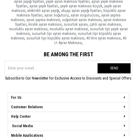
ayran yayığı fiyatları
,
yayık ayran makinası fiyatları
,
ayran yayık makinesi
fiyatları
,
ayran yayık fiyatları
,
yayık ayran makinası küçük
,
yayik ayran
makinasi
,
elektrikli ayran yayığı
,
ahşap ayran yayığı fiyatları
,
köpüklü ayran
makinası fiyatları
,
ayran soğutucu
,
ayran sogutucusu
,
ayran yapma
makinası
,
ayran yapma makinesi
,
soğutmalı ayran makinası
,
ayran makinası
fiyatları
,
kiralık ayran makinası
,
susurluk ayranı
,
çatılı ayran makinası
,
musluklu ayran makinası
,
musluklu ayran makinesi
,
susurluk tipi yayık ayran
makinası
,
susurluk tipi ayran makinesi
,
susurluk tipi köpüklü ayran
makinesi
,
susurluk tipi köpüklü ayran makinası
,
40 litre ayran makinası
,
40
Lt Ayran Makinası
,
BE AMONG THE FIRST
SEND
Subscribe to Our Newsletter for Exclusive Access to Discounts and Special Offers.
For Us
Customer Relations
Help Center
Social Media
Mobile Applications