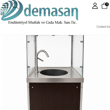
0
DEM05/36-Ahşap Kaplama 36 Litre Yayık Ayran Makinası
Contact Us