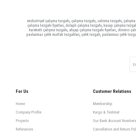
endüstriyel çalışma tezgahı
,
çalışma tezgahı
,
calisma tezgahi
,
çalışma 
çalışma tezgahı fiyatları
,
dolaplı çalışma tezgahı
,
kasap çalışma tezgah
hareketli çalışma tezgahı
,
ahşap çalışma tezgahı fiyatları
,
dönerci çal
paslanmaz çelik mutfak tezgahları
,
çelik tezgah
,
paslanmaz çelik tezg
For Us
Customer Relations
Home
Membership
Company Profile
Kargo & Teslimat
Projects
Our Bank Account Number
Referances
Cancellation and Return Pol