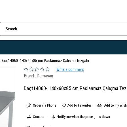
Daçt14060- 140x60x85 cm Paslanmaz Çalışma Tezgahı
Write a comment
Brand
:
Demasan
Daçt14060- 140x60x85 cm Paslanmaz Çalışma Tez
Order via Phone
Add to Favorites
Add to my Wish 
Compare
Notify me when the price goes down