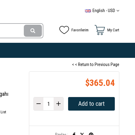
English - USD
Favorilerim
My Cart
< < Return to Previous Page
$365.04
gahı
List
Paylaş :