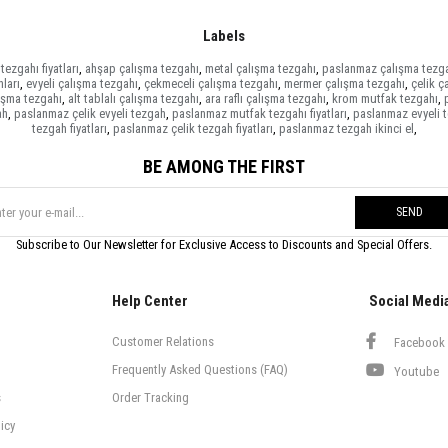
Labels
tezgahı fiyatları
,
ahşap çalışma tezgahı
,
metal çalışma tezgahı
,
paslanmaz çalışma tezg
ları
,
evyeli çalışma tezgahı
,
çekmeceli çalışma tezgahı
,
mermer çalışma tezgahı
,
çelik ç
ışma tezgahı
,
alt tablalı çalışma tezgahı
,
ara raflı çalışma tezgahı
,
krom mutfak tezgahı
,
ah
,
paslanmaz çelik evyeli tezgah
,
paslanmaz mutfak tezgahı fiyatları
,
paslanmaz evyeli 
tezgah fiyatları
,
paslanmaz çelik tezgah fiyatları
,
paslanmaz tezgah ikinci el
,
BE AMONG THE FIRST
SEND
Subscribe to Our Newsletter for Exclusive Access to Discounts and Special Offers.
Help Center
Social Medi
Customer Relations
Facebook
Frequently Asked Questions (FAQ)
Youtube
s
Order Tracking
icy