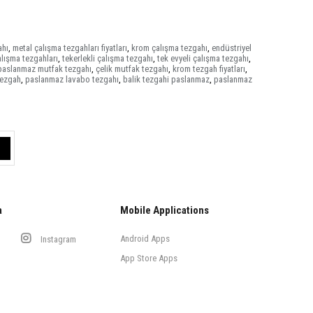
ahı
,
metal çalışma tezgahları fiyatları
,
krom çalışma tezgahı
,
endüstriyel
alışma tezgahları
,
tekerlekli çalışma tezgahı
,
tek evyeli çalışma tezgahı
,
paslanmaz mutfak tezgahı
,
çelik mutfak tezgahı
,
krom tezgah fiyatları
,
tezgah
,
paslanmaz lavabo tezgahı
,
balik tezgahi paslanmaz
,
paslanmaz
a
Mobile Applications
Android Apps
Instagram
App Store Apps