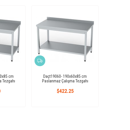
60x85 cm
Daçt19060- 190x60x85 cm
a Tezgahı
Paslanmaz Çalışma Tezgahı
0
$422.25