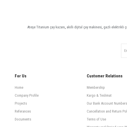
Ateşe Titanium çay kazanı
,
akıllı dijital çay makinesi
,
gazlı elektrikli 
For Us
Customer Relations
Home
Membership
Company Profile
Kargo & Teslimat
Projects
Our Bank Account Number
Referances
Cancellation and Return Pol
Documents
Terms of Use