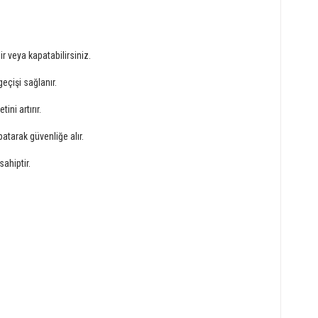
r veya kapatabilirsiniz.
geçişi sağlanır.
ni artırır.
tarak güvenliğe alır.
ahiptir.