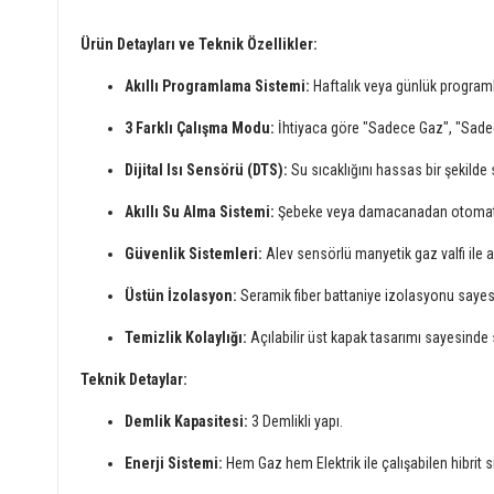
Ürün Detayları ve Teknik Özellikler:
Akıllı Programlama Sistemi:
Haftalık veya günlük programla
3 Farklı Çalışma Modu:
İhtiyaca göre "Sadece Gaz", "Sadece E
Dijital Isı Sensörü (DTS):
Su sıcaklığını hassas bir şekilde s
Akıllı Su Alma Sistemi:
Şebeke veya damacanadan otomatik s
Güvenlik Sistemleri:
Alev sensörlü manyetik gaz valfi ile 
Üstün İzolasyon:
Seramik fiber battaniye izolasyonu sayesi
Temizlik Kolaylığı:
Açılabilir üst kapak tasarımı sayesinde 
Teknik Detaylar:
Demlik Kapasitesi:
3 Demlikli yapı.
Enerji Sistemi:
Hem Gaz hem Elektrik ile çalışabilen hibrit 