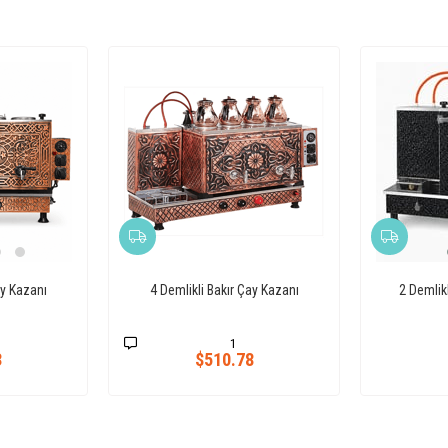
ay Kazanı
4 Demlikli Bakır Çay Kazanı
2 Demlik
1
3
$510.78