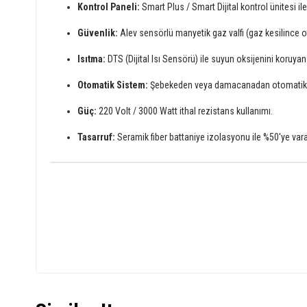
Kontrol Paneli:
Smart Plus / Smart Dijital kontrol ünitesi i
Güvenlik:
Alev sensörlü manyetik gaz valfi (gaz kesilince 
Isıtma:
DTS (Dijital Isı Sensörü) ile suyun oksijenini koruyan 
Otomatik Sistem:
Şebekeden veya damacanadan otomatik s
Güç:
220 Volt / 3000 Watt ithal rezistans kullanımı.
Tasarruf:
Seramik fiber battaniye izolasyonu ile %50'ye vara