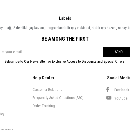
Labels
çay ocağı
,
2 demlikli çay kazanı
,
programlanabilir çay makinesi
,
statik çay kazanı
,
sanayi t
BE AMONG THE FIRST
SEND
Subscribe to Our Newsletter for Exclusive Access to Discounts and Special Offers.
Help Center
Social Medi
Customer Relations
Facebook
Frequently Asked Questions (FAQ)
Youtube
s
Order Tracking
icy