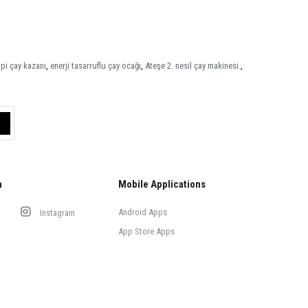
ipi çay kazanı
,
enerji tasarruflu çay ocağı
,
Ateşe 2. nesil çay makinesi.
,
a
Mobile Applications
Android Apps
Instagram
App Store Apps