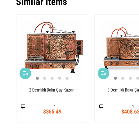
Similar Items
2 Demlikli Bakır Çay Kazanı
3 Demlikli Bakır Ç
1
1
$365.49
$408.6