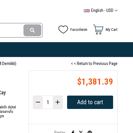
English - USD
Favorilerim
My Cart
4 Demlikli)
< < Return to Previous Page
$1,381.39
 Çay
ıllı dijital
 tasarrufu
için
Paylaş :