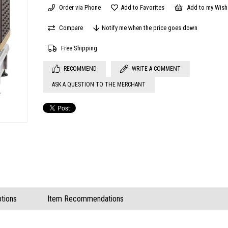
Order via Phone
Add to Favorites
Add to my Wish 
Compare
Notify me when the price goes down
Free Shipping
RECOMMEND
WRITE A COMMENT
ASK A QUESTION TO THE MERCHANT
tions
Item Recommendations