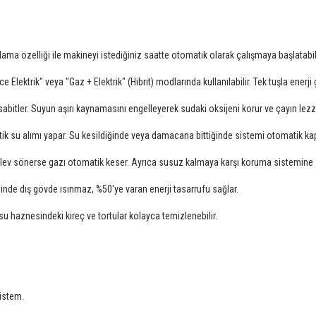
ma özelliği ile makineyi istediğiniz saatte otomatik olarak çalışmaya başlatabili
lektrik" veya "Gaz + Elektrik" (Hibrit) modlarında kullanılabilir. Tek tuşla enerji 
abitler. Suyun aşırı kaynamasını engelleyerek sudaki oksijeni korur ve çayın lezzeti
u alımı yapar. Su kesildiğinde veya damacana bittiğinde sistemi otomatik kapa
alev sönerse gazı otomatik keser. Ayrıca susuz kalmaya karşı koruma sistemine s
nde dış gövde ısınmaz, %50'ye varan enerji tasarrufu sağlar.
su haznesindeki kireç ve tortular kolayca temizlenebilir.
sistem.