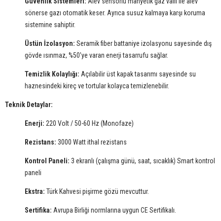
Güvenlik Sistemleri:
Alev sensörlü manyetik gaz valfi ile alev
sönerse gazı otomatik keser. Ayrıca susuz kalmaya karşı koruma
sistemine sahiptir.
Üstün İzolasyon:
Seramik fiber battaniye izolasyonu sayesinde dış
gövde ısınmaz, %50'ye varan enerji tasarrufu sağlar.
Temizlik Kolaylığı:
Açılabilir üst kapak tasarımı sayesinde su
haznesindeki kireç ve tortular kolayca temizlenebilir.
Teknik Detaylar:
Enerji:
220 Volt / 50-60 Hz (Monofaze)
Rezistans:
3000 Watt ithal rezistans
Kontrol Paneli:
3 ekranlı (çalışma günü, saat, sıcaklık) Smart kontrol
paneli
Ekstra:
Türk Kahvesi pişirme gözü mevcuttur.
Sertifika:
Avrupa Birliği normlarına uygun CE Sertifikalı.