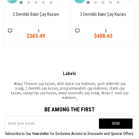
2 Demlikli Bakır Çay Kazanı
3 Demlikli Bakır Çay Kazanı
1
1
$365.49
$408.63
Labels
Ateşe Titanium çay kazanı
,
akıllı dijital çay makinesi
,
gazlı elektrikli çay
ocağı
,
2 demlikli çay kazanı
,
programlanabilir çay makinesi
,
statik çay
kazanı
,
sanayi tipi çay kazanı
,
enerji tasarruflu çay ocağı
,
Ateşe 2. nesil çay
makinesi.
,
BE AMONG THE FIRST
SEND
Subscribe to Our Newsletter for Exclusive Access to Discounts and Special Offers.