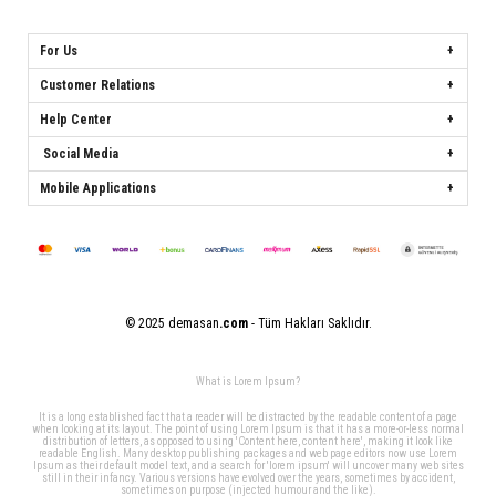
For Us
Customer Relations
Help Center
Social Media
Mobile Applications
© 2025 demasan
.com
- Tüm Hakları Saklıdır.
What is Lorem Ipsum?
It is a long established fact that a reader will be distracted by the readable content of a page
when looking at its layout. The point of using Lorem Ipsum is that it has a more-or-less normal
distribution of letters, as opposed to using 'Content here, content here', making it look like
readable English. Many desktop publishing packages and web page editors now use Lorem
Ipsum as their default model text, and a search for 'lorem ipsum' will uncover many web sites
still in their infancy. Various versions have evolved over the years, sometimes by accident,
sometimes on purpose (injected humour and the like).