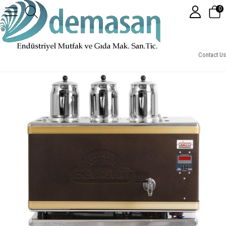
0
Ateşe Titanium Akıllı Dijital Gazlı & Elektrikli Statik Çay Makinesi (3 Demlikli)
Contact Us