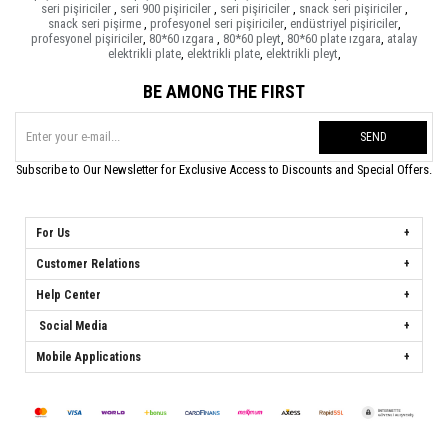
seri pişiriciler
,
seri 900 pişiriciler
,
seri pişiriciler
,
snack seri pişiriciler
,
snack seri pişirme
,
profesyonel seri pişiriciler
,
endüstriyel pişiriciler
,
profesyonel pişiriciler
,
80*60 ızgara
,
80*60 pleyt
,
80*60 plate ızgara
,
atalay
elektrikli plate
,
elektrikli plate
,
elektrikli pleyt
,
BE AMONG THE FIRST
SEND
Subscribe to Our Newsletter for Exclusive Access to Discounts and Special Offers.
For Us
Customer Relations
Help Center
Social Media
Mobile Applications