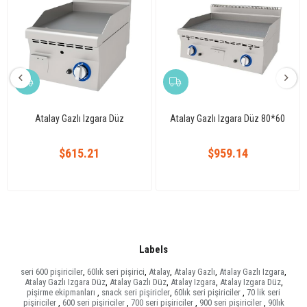
Atalay Gazlı Izgara Düz
Atalay Gazlı Izgara Düz 80*60
$615.21
$959.14
Labels
seri 600 pişiriciler
,
60lık seri pişirici
,
Atalay
,
Atalay Gazlı
,
Atalay Gazlı Izgara
,
Atalay Gazlı Izgara Düz
,
Atalay Gazlı Düz
,
Atalay Izgara
,
Atalay Izgara Düz
,
pişirme ekipmanları
,
snack seri pişiricler
,
60lık seri pişiriciler
,
70 lik seri
pişiriciler
,
600 seri pişiriciler
,
700 seri pişiriciler
,
900 seri pişiriciler
,
90lık