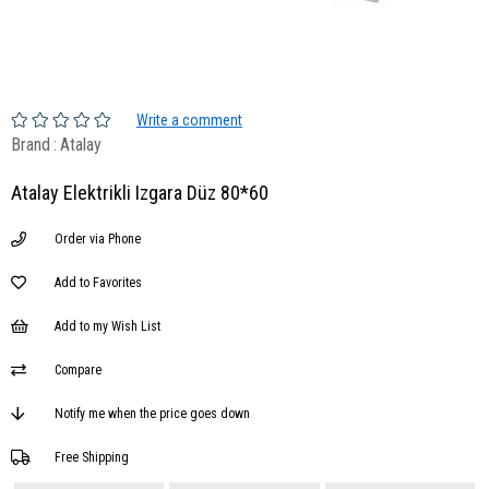
Write a comment
Brand
:
Atalay
Atalay Elektrikli Izgara Düz 80*60
Order via Phone
Add to Favorites
Add to my Wish List
Compare
Notify me when the price goes down
Free Shipping