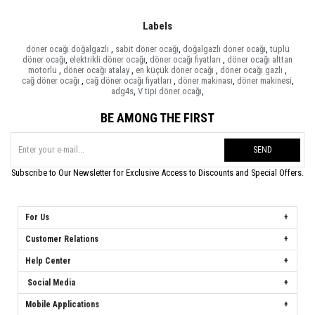
Labels
döner ocağı doğalgazlı
,
sabit döner ocağı
,
doğalgazlı döner ocağı
,
tüplü
döner ocağı
,
elektrikli döner ocağı
,
döner ocağı fiyatları
,
döner ocağı alttan
motorlu
,
döner ocağı atalay
,
en küçük döner ocağı
,
döner ocağı gazlı
,
cağ döner ocağı
,
cağ döner ocağı fiyatları
,
döner makinası
,
döner makinesi
,
adg4s
,
V tipi döner ocağı
,
BE AMONG THE FIRST
SEND
Subscribe to Our Newsletter for Exclusive Access to Discounts and Special Offers.
For Us
Customer Relations
Help Center
Social Media
Mobile Applications