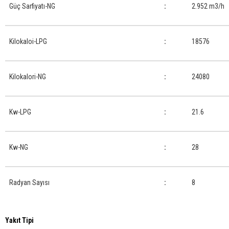
Güç Sarfiyatı-NG
:
2.952 m3/h
Kilokaloi-LPG
:
18576
Kilokalori-NG
:
24080
Kw-LPG
:
21.6
Kw-NG
:
28
Radyan Sayısı
:
8
Yakıt Tipi