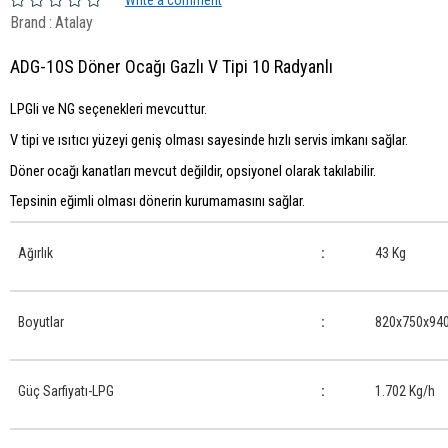
Write a comment
Brand
:
Atalay
ADG-10S Döner Ocağı Gazlı V Tipi 10 Radyanlı
LPGli ve NG seçenekleri mevcuttur.
V tipi ve ısıtıcı yüzeyi geniş olması sayesinde hızlı servis imkanı sağlar.
Döner ocağı kanatları mevcut değildir, opsiyonel olarak takılabilir.
Tepsinin eğimli olması dönerin kurumamasını sağlar.
Ağırlık
:
43 Kg
Boyutlar
:
820x750x94
Güç Sarfiyatı-LPG
:
1.702 Kg/h