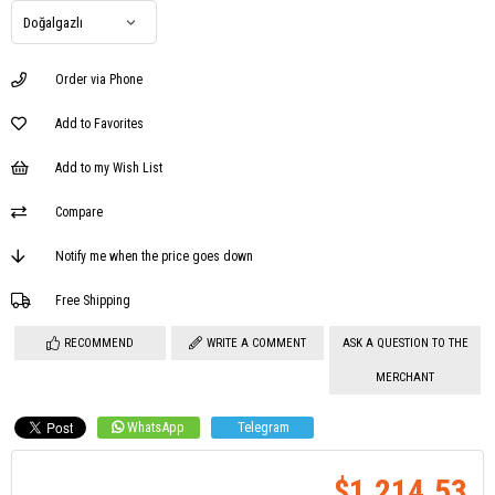
Order via Phone
Add to Favorites
Add to my Wish List
Compare
Notify me when the price goes down
Free Shipping
RECOMMEND
WRITE A COMMENT
ASK A QUESTION TO THE
MERCHANT
WhatsApp
Telegram
$1,214.53