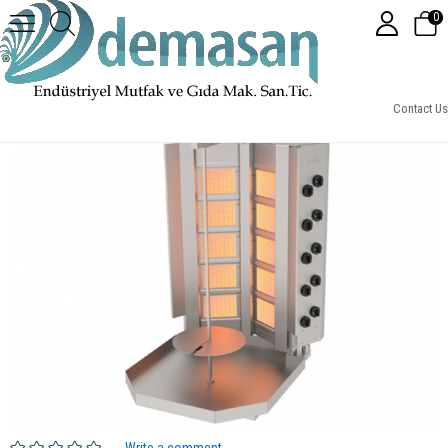
0
ADG-10S Döner Ocağı Gazlı V Tipi 10 Radyanlı
Contact Us