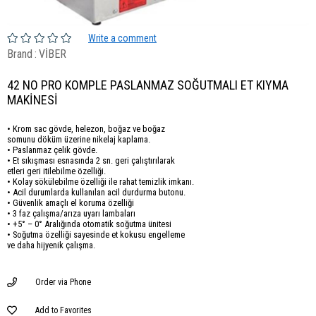
Write a comment
Brand
:
VİBER
42 NO PRO KOMPLE PASLANMAZ SOĞUTMALI ET KIYMA
MAKİNESİ
• Krom sac gövde, helezon, boğaz ve boğaz
somunu döküm üzerine nikelaj kaplama.
• Paslanmaz çelik gövde.
• Et sıkışması esnasında 2 sn. geri çalıştırılarak
etleri geri itilebilme özelliği.
• Kolay sökülebilme özelliği ile rahat temizlik imkanı.
• Acil durumlarda kullanılan acil durdurma butonu.
• Güvenlik amaçlı el koruma özelliği
• 3 faz çalışma/arıza uyarı lambaları
• +5° – 0° Aralığında otomatik soğutma ünitesi
• Soğutma özelliği sayesinde et kokusu engelleme
ve daha hijyenik çalışma.
Order via Phone
Add to Favorites