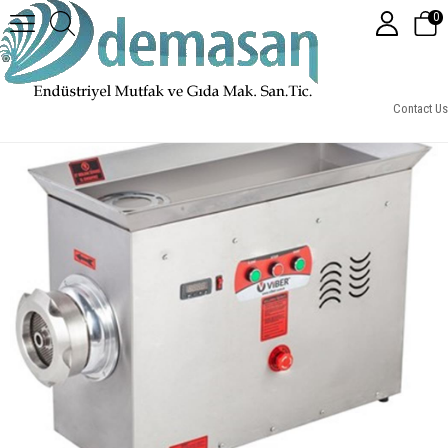
0
42 NO PRO KOMPLE PASLANMAZ SOĞUTMALI ET KIYMA MAKİNESİ
Contact Us