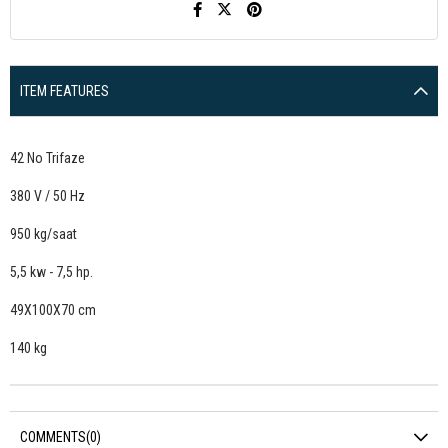
ITEM FEATURES
42 No Trifaze
380 V / 50 Hz
950 kg/saat
5,5 kw - 7,5 hp.
49X100X70 cm
140 kg
COMMENTS
(0)