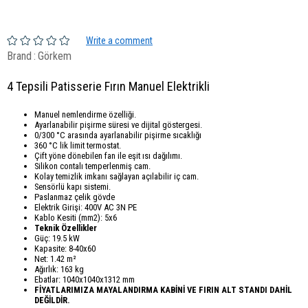
Write a comment
Brand
:
Görkem
4 Tepsili Patisserie Fırın Manuel Elektrikli
Manuel nemlendirme özelliği.
Ayarlanabilir pişirme süresi ve dijital göstergesi.
0/300 °C arasında ayarlanabilir pişirme sıcaklığı
360 °C lik limit termostat.
Çift yöne dönebilen fan ile eşit ısı dağılımı.
Silikon contalı temperlenmiş cam.
Kolay temizlik imkanı sağlayan açılabilir iç cam.
Sensörlü kapı sistemi.
Paslanmaz çelik gövde
Elektrik Girişi: 400V AC 3N PE
Kablo Kesiti (mm2): 5x6
Teknik Özellikler
Güç: 19.5 kW
Kapasite: 8-40x60
Net: 1.42 m²
Ağırlık: 163 kg
Ebatlar: 1040x1040x1312 mm
FİYATLARIMIZA MAYALANDIRMA KABİNİ VE FIRIN ALT STANDI DAHİL
DEĞİLDİR.