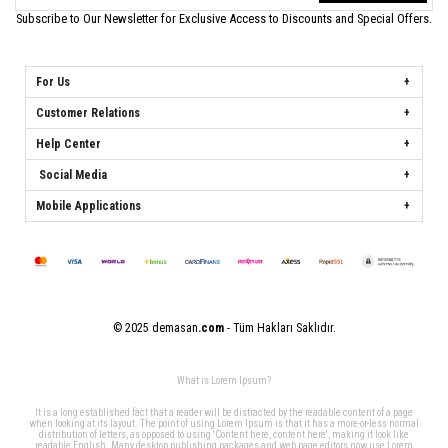
Subscribe to Our Newsletter for Exclusive Access to Discounts and Special Offers.
For Us
Customer Relations
Help Center
Social Media
Mobile Applications
© 2025 demasan
.com
- Tüm Hakları Saklıdır.
What is Lorem Ipsum?
It is a long established fact that a reader will be distracted by the readable content of a page
when looking at its layout. The point of using Lorem Ipsum is that it has a more-or-less normal
distribution of letters, as opposed to using 'Content here, content here', making it look like
readable English. Many desktop publishing packages and web page editors now use Lorem