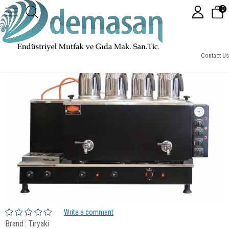
0
4 Demlikli Full Otomatik Statik Çay Kazanı Doğalgaz&Elektrik
Contact Us
Write a comment
Brand
:
Tiryaki