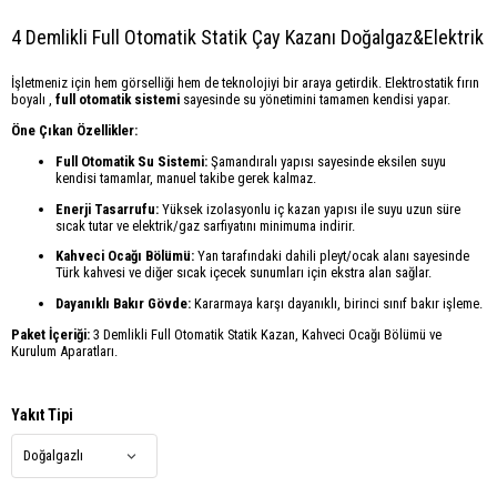
4 Demlikli Full Otomatik Statik Çay Kazanı Doğalgaz&Elektrik
İşletmeniz için hem görselliği hem de teknolojiyi bir araya getirdik. Elektrostatik fırın
boyalı ,
full otomatik sistemi
sayesinde su yönetimini tamamen kendisi yapar.
Öne Çıkan Özellikler:
Full Otomatik Su Sistemi:
Şamandıralı yapısı sayesinde eksilen suyu
kendisi tamamlar, manuel takibe gerek kalmaz.
Enerji Tasarrufu:
Yüksek izolasyonlu iç kazan yapısı ile suyu uzun süre
sıcak tutar ve elektrik/gaz sarfiyatını minimuma indirir.
Kahveci Ocağı Bölümü:
Yan tarafındaki dahili pleyt/ocak alanı sayesinde
Türk kahvesi ve diğer sıcak içecek sunumları için ekstra alan sağlar.
Dayanıklı Bakır Gövde:
Kararmaya karşı dayanıklı, birinci sınıf bakır işleme.
Paket İçeriği:
3 Demlikli Full Otomatik Statik Kazan, Kahveci Ocağı Bölümü ve
Kurulum Aparatları.
Yakıt Tipi