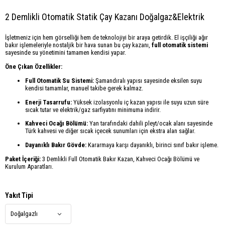
2 Demlikli Otomatik Statik Çay Kazanı Doğalgaz&Elektrik
İşletmeniz için hem görselliği hem de teknolojiyi bir araya getirdik. El işçiliği ağır
bakır işlemeleriyle nostaljik bir hava sunan bu çay kazanı,
full otomatik sistemi
sayesinde su yönetimini tamamen kendisi yapar.
Öne Çıkan Özellikler:
Full Otomatik Su Sistemi:
Şamandıralı yapısı sayesinde eksilen suyu
kendisi tamamlar, manuel takibe gerek kalmaz.
Enerji Tasarrufu:
Yüksek izolasyonlu iç kazan yapısı ile suyu uzun süre
sıcak tutar ve elektrik/gaz sarfiyatını minimuma indirir.
Kahveci Ocağı Bölümü:
Yan tarafındaki dahili pleyt/ocak alanı sayesinde
Türk kahvesi ve diğer sıcak içecek sunumları için ekstra alan sağlar.
Dayanıklı Bakır Gövde:
Kararmaya karşı dayanıklı, birinci sınıf bakır işleme.
Paket İçeriği:
3 Demlikli Full Otomatik Bakır Kazan, Kahveci Ocağı Bölümü ve
Kurulum Aparatları.
Yakıt Tipi