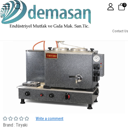
0
2 Demlikli Otomatik Statik Çay Kazanı Doğalgaz&Elektrik
Contact Us
Write a comment
Brand
:
Tiryaki