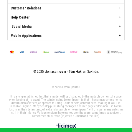
Customer Relations
Help Center
Social Media
Mobile Applications
© 2025 demasan
.com
- Tüm Hakları Saklıdır.
What is Lorem Ipsum?
It is a long established fact that a reader will be distracted by the readable content of a page
when looking at its layout. The point of using Lorem Ipsum is that it has a more-or-less normal
distribution of letters, as opposed to using 'Content here, content here', making it look like
readable English. Many desktop publishing packages and web page editors now use Lorem
Ipsum as their default model text, and a search for 'lorem ipsum' will uncover many web sites
still in their infancy. Various versions have evolved over the years, sometimes by accident,
sometimes on purpose (injected humour and the like).